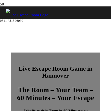
0511 / 51526030‬
Live Escape Room Game in
Hannover
The Room – Your Team –
60 Minutes – Your Escape
Schafft es dein Team in 60 Minuten zu