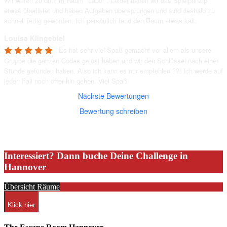
Wir waren zu dritt im Raum "Labor". Leider haben wir das Spielprinzip 
etwas überlistet und haben Aufgaben übersprungen und sind deshalb zu 
schnell fertig geworden. Ich persönlich fand den Raum etwas kalt.
Louisa Klingebiel
Es hat sehr viel Spaß gemacht vor allem als unsere 
Gruppe die ganzen Codes gelöst haben und wir den Schlüssel nach einer 
Stunde gefunden haben. Also ich kann es nur empfehlen ??! Ich werde auf 
jeden Fall noch öfter hin gehen. Viel Spaß
Nächste Bewertungen
Bewertung schreiben
Interessiert? Dann buche Deine Challenge in
Hannover
Übersicht Räume
Klick hier