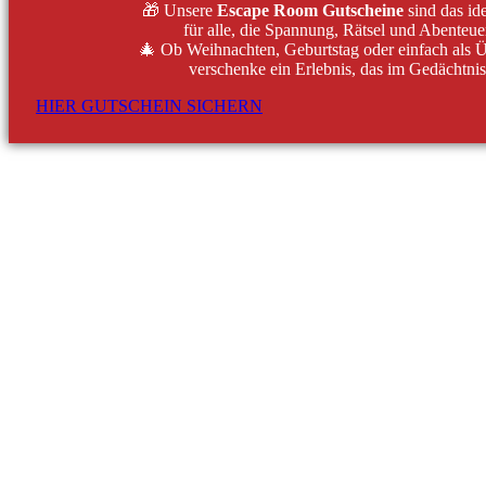
🎁 Unsere
Escape Room Gutscheine
sind das id
für alle, die Spannung, Rätsel und Abenteuer
🎄 Ob Weihnachten, Geburtstag oder einfach als 
verschenke ein Erlebnis, das im Gedächtnis 
HIER GUTSCHEIN SICHERN