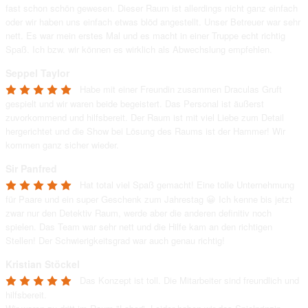
fast schon schön gewesen. Dieser Raum ist allerdings nicht ganz einfach 
oder wir haben uns einfach etwas blöd angestellt. Unser Betreuer war sehr 
nett. Es war mein erstes Mal und es macht in einer Truppe echt richtig 
Spaß. Ich bzw. wir können es wirklich als Abwechslung empfehlen.
Seppel Taylor
Habe mit einer Freundin zusammen Draculas Gruft 
gespielt und wir waren beide begeistert. Das Personal ist äußerst 
zuvorkommend und hilfsbereit. Der Raum ist mit viel Liebe zum Detail 
hergerichtet und die Show bei Lösung des Raums ist der Hammer! Wir 
kommen ganz sicher wieder.
Sir Panfred
Hat total viel Spaß gemacht! Eine tolle Unternehmung 
für Paare und ein super Geschenk zum Jahrestag 😀 Ich kenne bis jetzt 
zwar nur den Detektiv Raum, werde aber die anderen definitiv noch 
spielen. Das Team war sehr nett und die Hilfe kam an den richtigen 
Stellen! Der Schwierigkeitsgrad war auch genau richtig!
Kristian Stöckel
Das Konzept ist toll. Die Mitarbeiter sind freundlich und 
hilfsbereit.
