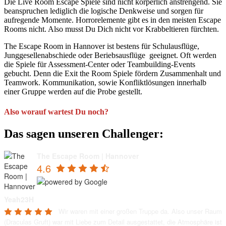
Die Live Room Escape Spiele sind nicht körperlich anstrengend. Sie
beanspruchen lediglich die logische Denkweise und sorgen für
aufregende Momente. Horrorelemente gibt es in den meisten Escape
Rooms nicht. Also musst Du Dich nicht vor Krabbeltieren fürchten.
The Escape Room in Hannover ist bestens für Schulausflüge,
Junggesellenabschiede oder Beriebsausflüge geeignet. Oft werden
die Spiele für Assessment-Center oder Teambuilding-Events
gebucht. Denn die Exit the Room Spiele fördern Zusammenhalt und
Teamwork. Kommunikation, sowie Konfliktlösungen innerhalb
einer Gruppe werden auf die Probe gestellt.
Also worauf wartest Du noch?
Das sagen unseren Challenger:
The Escape Room | Hannover
4.6
Yeah23H
Wir waren mit einer großen Truppe da. Also unser Raum 
(Draculas Gruft) war mit Liebe zum Detail ausgestattet, die Atmosphäre ist 